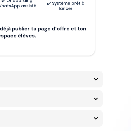
✔️ Onboarding
✔️ Système prêt à
hatsApp assisté
lancer
déjà publier ta page d’offre et ton
espace élèves.
essage/jour pendant 7 jours. Zéro spam. Stop