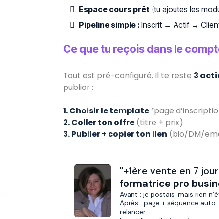
Espace cours prêt
(tu ajoutes les mod
Pipeline simple :
Inscrit → Actif → Clie
Ce que tu reçois dans le compte
Tout est pré-configuré. Il te reste
3 acti
publier :
1. Choisir le template
“page d’inscriptio
2. Coller ton offre
(titre + prix)
3. Publier + copier ton lien
(bio/DM/emai
"
+1ère vente en 7 jour
formatrice pro busin
Avant : je postais, mais rien n’é
Après : page + séquence auto 
relancer.