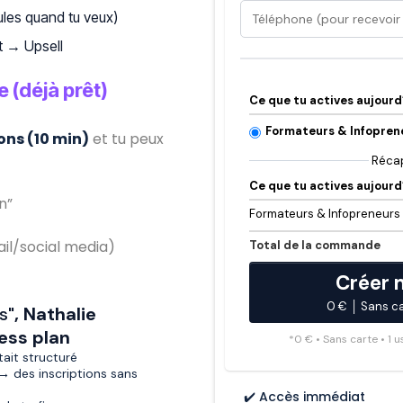
ules quand tu veux)
nt → Upsell
 (déjà prêt)
Ce que tu actives aujourd’
Formateurs & Infopren
ons (10 min)
et tu peux
Récap
Ce que tu actives aujourd’
n”
Formateurs & Infopreneurs
l/social media)
Total de la commande
Créer 
0 € │ Sans
s
", Nathalie
ess plan
*0 € • Sans carte • 1 u
tait structuré
→ des inscriptions sans
✔️ Accès immédiat