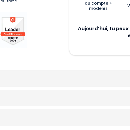
 du trafic.
au compte +
W
modèles
Aujourd’hui, tu peux 
1 m