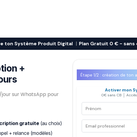
ve ton Système Produit Digital
Plan Gratuit 0 € - sans
︱
ption +
Étape 1/2 : création de ton a
jours
Activer mon Sy
e/jour sur WhatsApp pour
0€ sans CB │ Accès
cription gratuite
(au choix)
ppel + relance (modèles)