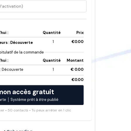
hui :
Quantité
Prix
1
€0.00
eurs : Découverte
itulatif de la commande
hui :
Quantité
Montant
 : Découverte
1
€ 0.00
€0.00
mon accès gratuit
 carte │ Système prêt à être publié
ser • 50 contacts • Tu peux arrêter en 1 clic